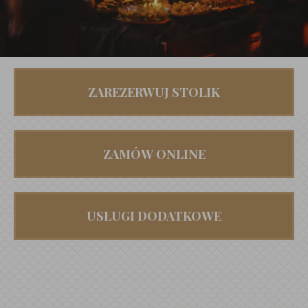
ZAREZERWUJ STOLIK
ZAMÓW ONLINE
USŁUGI DODATKOWE