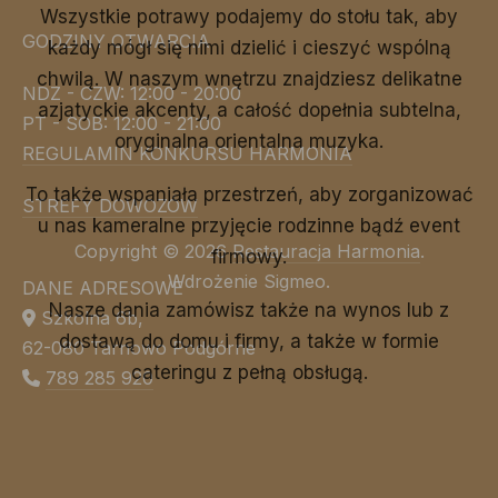
Wszystkie potrawy podajemy do stołu tak, aby
GODZINY OTWARCIA
każdy mógł się nimi dzielić i cieszyć wspólną
chwilą. W naszym wnętrzu znajdziesz delikatne
NDZ - CZW: 12:00 - 20:00
azjatyckie akcenty, a całość dopełnia subtelna,
PT - SOB: 12:00 - 21:00
oryginalna orientalna muzyka.
REGULAMIN KONKURSU HARMONIA
To także wspaniała przestrzeń, aby zorganizować
STREFY DOWOZÓW
u nas kameralne przyjęcie rodzinne bądź event
Copyright © 2026
Restauracja Harmonia
.
firmowy.
Wdrożenie Sigmeo.
DANE ADRESOWE
New Window
Nasze dania zamówisz także na wynos lub z
WordPress Theme by
FORQY
Szkolna 6b,
dostawą do domu i firmy, a także w formie
62-080 Tarnowo Podgórne
cateringu z pełną obsługą.
789 285 920