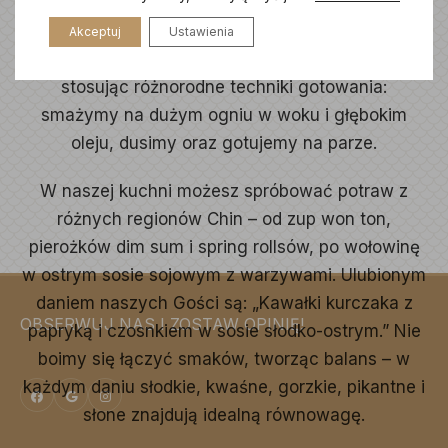
PREVIOUS
NE
doświadczenie kucharzy.
Akceptuj
Ustawienia
Każdą potrawę przygotowujemy od podstaw,
stosując różnorodne techniki gotowania:
smażymy na dużym ogniu w woku i głębokim
oleju, dusimy oraz gotujemy na parze.
W naszej kuchni możesz spróbować potraw z
różnych regionów Chin – od zup won ton,
pierożków dim sum i spring rollsów, po wołowinę
w ostrym sosie sojowym z warzywami. Ulubionym
daniem naszych Gości są: „Kawałki kurczaka z
OBSERWUJ NAS I ZOSTAW OPINIĘ!
papryką i czosnkiem w sosie słodko-ostrym.” Nie
boimy się łączyć smaków, tworząc balans – w
każdym daniu słodkie, kwaśne, gorzkie, pikantne i
słone znajdują idealną równowagę.